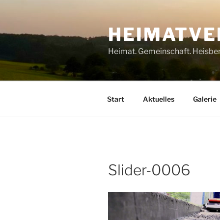
Zum
Inhalt
HEIMATVER
springen
Heimat. Gemeinschaft. Heisber
Start
Aktuelles
Galerie
Slider-0006